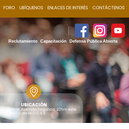
FORO
UBÍQUENOS
ENLACES DE INTERÉS
CONTÁCTENOS
Reclutamiento
Capacitación
Defensa Pública Abierta
UBICACIÓN
icio Central: Avenida Segunda, 225m este
de la C.C.S.S