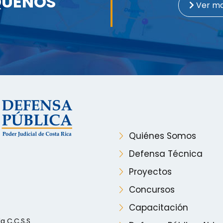
QUENOS
Ver m
Quiénes Somos
Defensa Técnica
Proyectos
Concursos
Capacitación
a C.C.S.S