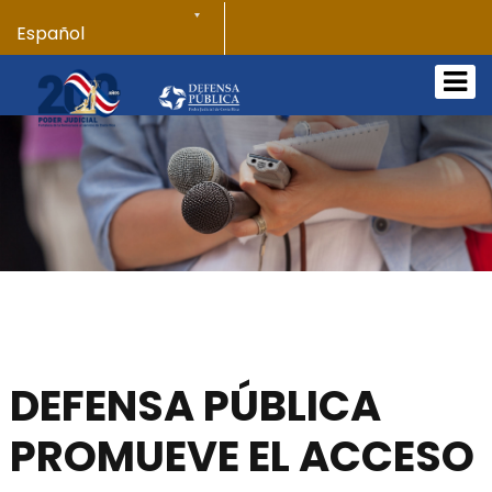
Atención:
Este
sitio
cuenta
con
un
sistema
de
accesibilidad.
DEFENSA PÚBLICA
PROMUEVE EL ACCESO