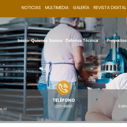
NOTICIAS
MULTIMEDIA
GALERÍA
REVISTA DIGITAL
Inicio
Quienes Somos
Defensa Técnica
Proyectos
TELÉFONO
2211-9800
Edif
o.cr