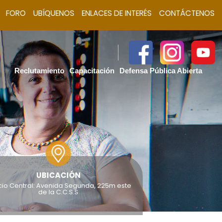
FORO
UBÍQUENOS
ENLACES DE INTERÉS
CONTÁCTENOS
Reclutamiento
Capacitación
Defensa Pública Abierta
UBICACIÓN
icio Central: Avenida Segunda, 225m este
de la C.C.S.S